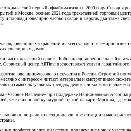
me открыла свой первый офлайн-магазин в 2009 году. Сегодня ро
открытый в Москве, осенью 2021 года трёхэтажный торговый цен
у и площади ювелирно-часовой салон в Европе, два этажа светл
в.
часов, ювелирных украшений и аксессуаров от всемирно извест
ских ювелирных домов.
и высококлассный сервис. Любое представленное на сайте www.a
ке. Сервисный центр AllTime предоставляет услуги гарантийного
азвитие ювелирно-часового искусства в России. Огромной попул
емесячно с интересом читают материалы и смотрят видео сюжет
ают о самых актуальных трендах, делятся новостями и знакомя
ом «Часовое Наследие» при поддержке Национальной Ассоциации
й, уже стал новой культурной точкой на карте Москвы, где мож
е выставки, встречи коллекционеров, презентации и мастер-кла
страны.
ации профессионалов индустрии, привлечение новых участников