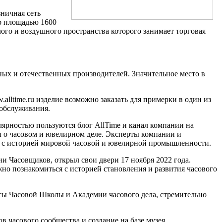
зничная сеть
тр площадью 1600
ого и воздушного пространства которого занимает торговая
ных и отечественных производителей. Значительное место в
lltime.ru изделие возможно заказать для примерки в один из
 обслуживания.
ярностью пользуются блог AllTime и канал компании на
ы о часовом и ювелирном деле. Эксперты компании и
т с историей мировой часовой и ювелирной промышленности.
 Часовщиков, открыл свои двери 17 ноября 2022 года.
но познакомиться с историей становления и развития часового
ссы Часовой Школы и Академии часового дела, стремительно
 часового сообщества и создание на базе музея