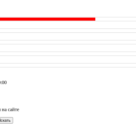
0:00
 на сайте
скать