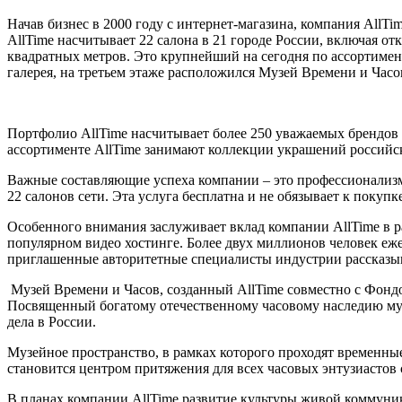
Начав бизнес в 2000 году с интернет-магазина, компания AllTi
AllTime насчитывает 22 салона в 21 городе России, включая 
квадратных метров. Это крупнейший на сегодня по ассортимент
галерея, на третьем этаже расположился Музей Времени и Часо
Портфолио AllTime насчитывает более 250 уважаемых брендов 
ассортименте AllTime занимают коллекции украшений россий
Важные составляющие успеха компании – это профессионализм 
22 салонов сети. Эта услуга бесплатна и не обязывает к покуп
Особенного внимания заслуживает вклад компании AllTime в р
популярном видео хостинге. Более двух миллионов человек еж
приглашенные авторитетные специалисты индустрии рассказыв
Музей Времени и Часов, созданный AllTime совместно с Фонд
Посвященный богатому отечественному часовому наследию музе
дела в России.
Музейное пространство, в рамках которого проходят временны
становится центром притяжения для всех часовых энтузиастов 
В планах компании AllTime развитие культуры живой коммуник