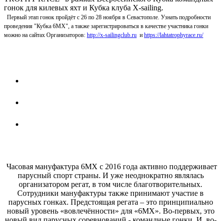
гонок для килевых яхт и Кубка клуба X-sailing.
Первый этап гонок пройдёт с 26 по 28 ноября в Севастополе. Узнать подробности
проведения "Кубка 6МХ", а также зарегистрироваться в качестве участника гонки
можно на сайтах Организаторов:
http://x-sailingclub.ru
и
https://lahtatrophyrace.ru/
Часовая мануфактура 6МХ с 2016 года активно поддерживает
парусный спорт страны. И уже неоднократно являлась
организатором регат, в том числе благотворительных.
Сотрудники мануфактуры также принимают участие в
парусных гонках. Предстоящая регата – это принципиально
новый уровень «вовлечённости» для «6МХ». Во-первых, это
новый вид парусных соревнований - командные гонки. И, во-