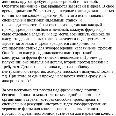
алмазных кругов требуется два: черновой и чистовой.
Обратите внимание - как вращаются заготовки и фреза. В свое
время, примерно 50 лет назад, анкерные колеса делали шестью
или пятью дисковыми фрезами. Для этого использовался
специальный шести-шпиндельный станок, и
производительность была очень низкая, так как каждый
проход фрезерования был отдельный, каждую фрезу надо
было отдельно наладить, и еще могла возникнуть ошибка по
шагу, что для анкерных колес критически недопустимо. А
здесь и заготовки, и фреза вращаются синхронно, на
стандартном станке для зубофрезеровки червячными фрезами.
Ошибка по шагу (неодинаковости шага) при такой
конструкции фрезы фактически невозможна. Причем, для
получении окончательной детали, второй проход фрезой не
требуется. Деталь после станка идет на пробивку
центрального отверстия, доводку плоскости импульса/покоя и
т.д. При этом, за один проход нарезаются зубцы сразу у 16
анкерных колёс!
За эти несколько лет работы над фрезой завод получил
бесценный опыт и может считаться одной из немногих
организаций страны, которая способна проектировать
специальный режущий инструмент для зубофрезерования:
червячные фрезы для колес часового и эвольвентного
профиля и фрезы постоянной установки для нарезания колес с