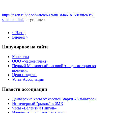
https://dzen.ru/video/watch/64268b1d4a61b159ef8fca9c?
share_to=link
- тут видео
< Назад
Вперёд >
Популярное на сайте
Контакты
ООО «Часкомплект»
Первый Московский часовой завод - история во
времени.
Цели и задачи
Устав Ассоциации
Новости ассоциации
Дайверские часы от часовой марки «Альбатрос»
Инженерный "рывок" в 6МХ
Часы «Валентин Пикуль»
Нашему заводу - четверть века!