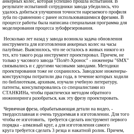
анкерных колес, которая успешно прошла испытания.
В
результате испытаний сотрудники завода убедились, что
удалось добиться улучшения точности нарезаемого профиля
зуба по сравнению с ранее использовавшимися фрезами.
В
процессе работы была написана специальная программа для
моделирования процесса зубофрезерования.
Несколько лет назад у завода возникла задача обновления
инструмента для изготовления анкерных колес на часы
палубные. Выяснилось, что не осталось в живых никого из
тех, кто такого рода инструмент проектировал. Причем, не
только у часового завода "Полёт-Хронос" - инженеры "6МХ"
связывались и с другими часовыми заводами. Методики
проектирования тоже не сохранилось. Заводские инженеры-
конструкторы потратили два года, в течение которых ходили
по библиотекам, архивам, изучали учебную литературу,
патенты, консультировались со специалистами из
СТАНКИНа, чтобы практически методом обратного
инжиниринга разобраться, как эту фрезу проектировать.
Червячная фреза, обрабатывающая детали на видео, -
твердосплавная и очень трудоемкая в изготовлении. Для того
чтобы ее изготовить, требуется сделать инструмент первого
порядка - алмазный круг, а для изготовления самого
круга требуется сделать 3 резца и накатной ролик. Причем,