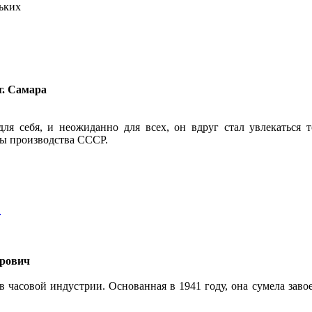
льких
г. Самара
ля себя, и неожиданно для всех, он вдруг стал увлекаться 
сы производства СССР.
"
ирович
в часовой индустрии. Основанная в 1941 году, она сумела зав