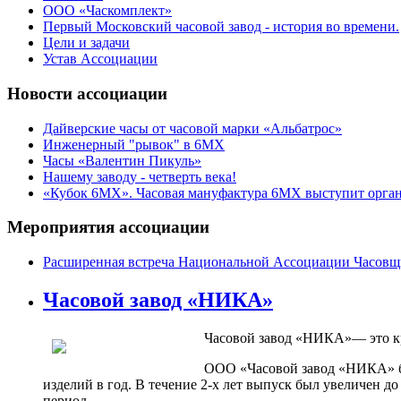
ООО «Часкомплект»
Первый Московский часовой завод - история во времени.
Цели и задачи
Устав Ассоциации
Новости ассоциации
Дайверские часы от часовой марки «Альбатрос»
Инженерный "рывок" в 6МХ
Часы «Валентин Пикуль»
Нашему заводу - четверть века!
«Кубок 6МХ». Часовая мануфактура 6МХ выступит орган
Мероприятия ассоциации
Расширенная встреча Национальной Ассоциации Часовщ
Часовой завод «НИКА»
Часовой завод «НИКА»— это к
ООО «Часовой завод «НИКА» бы
изделий в год. В течение 2-х лет выпуск был увеличен до
период