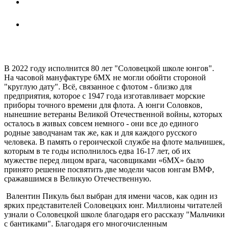
В 2022 году исполнится 80 лет "Соловецкой школе юнгов".
На часовой мануфактуре 6МХ не могли обойти стороной
"круглую дату". Всё, связанное с флотом - близко для
предприятия, которое с 1947 года изготавливает морские
приборы точного времени для флота. А юнги Соловков,
нынешние ветераны Великой Отечественной войны, которых
осталось в живых совсем немного - они все до единого
родные заводчанам так же, как и для каждого русского
человека. В память о героической службе на флоте мальчишек,
которым в те годы исполнилось едва 16-17 лет, об их
мужестве перед лицом врага, часовщиками «6МХ» было
принято решение посвятить две модели часов юнгам ВМФ,
сражавшимся в Великую Отечественную.
Валентин Пикуль был выбран для имени часов, как один из
ярких представителей Соловецких юнг. Миллионы читателей
узнали о Соловецкой школе благодаря его рассказу "Мальчики
с бантиками". Благодаря его многочисленным