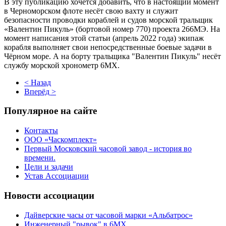
В эту публикацию хочется добавить, что в настоящий момент
в Черноморском флоте несёт свою вахту и служит
безопасности проводки кораблей и судов морской тральщик
«Валентин Пикуль» (бортовой номер 770) проекта 266МЭ. На
момент написания этой статьи (апрель 2022 года) экипаж
корабля выполняет свои непосредственные боевые задачи в
Чёрном море. А на борту тральщика "Валентин Пикуль" несёт
службу морской хронометр 6МХ.
< Назад
Вперёд >
Популярное на сайте
Контакты
ООО «Часкомплект»
Первый Московский часовой завод - история во
времени.
Цели и задачи
Устав Ассоциации
Новости ассоциации
Дайверские часы от часовой марки «Альбатрос»
Инженерный "рывок" в 6МХ