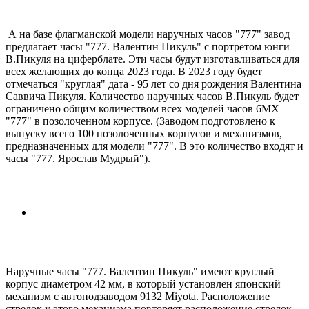
А на базе флагманской модели наручных часов "777" завод
предлагает часы "777. Валентин Пикуль" с портретом юнги
В.Пикуля на циферблате. Эти часы будут изготавливаться для
всех желающих до конца 2023 года. В 2023 году будет
отмечаться "круглая" дата - 95 лет со дня рождения Валентина
Саввича Пикуля. Количество наручных часов В.Пикуль будет
ограничено общим количеством всех моделей часов 6МХ
"777" в позолоченном корпусе. (Заводом подготовлено к
выпуску всего 100 позолоченных корпусов и механизмов,
предназначенных для модели "777". В это количество входят и
часы "777. Ярослав Мудрый").
Наручные часы "777. Валентин Пикуль" имеют круглый
корпус диаметром 42 мм, в который установлен японский
механизм с автоподзаводом 9132 Miyota. Расположение
стрелок у этого механизма повторяет расположение стрелок